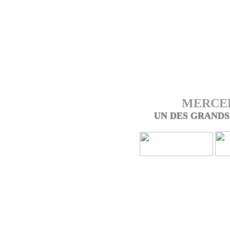
MERCED
UN DES GRANDS
Présentée au salon de Paris e
malgrés une volonté de ruptu
continuité), tournée vers la sécu
obsession durant les années 70, 
sécurité. Précurseur en la mati
efforts sur la W116 : Une cell
latéraux, des zones de déformat