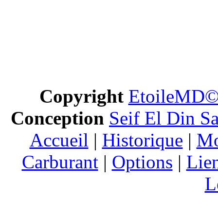
En 1975 Mercedes lança celle qui
la non moins célebre 450 SE
l'époque!!!), elle fut pourtant
stars du show-bizz, d'acteurs, d
ne juraient que par elle! Elle e
l'ABS (en 1978) et l'air-bag (très rare!) en option!
En 1977 la 30
fut retirée de la pro
Copyright
EtoileMD
Conception
Seif El Din S
Accueil
|
Historique
|
Mo
Carburant
|
Options
|
Lie
L