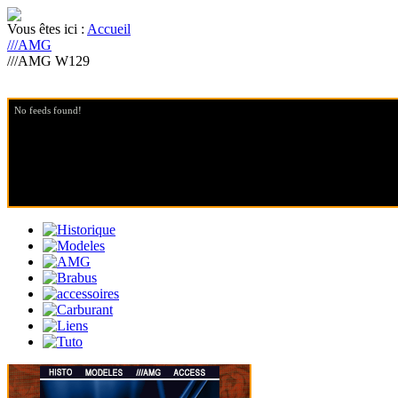
Vous êtes ici :
Accueil
///AMG
///AMG W129
No feeds found!