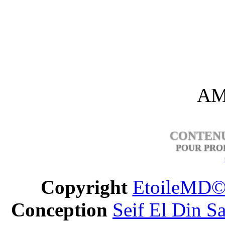
AM
CONTENU
POUR PRO
Copyright
EtoileMD
Conception
Seif El Din S